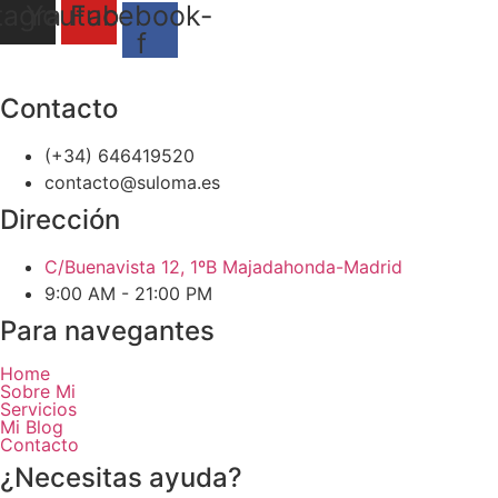
tagram
Youtube
Facebook-
f
Envíame un Mensaje
Contacto
(+34) 646419520
contacto@suloma.es
Dirección
C/Buenavista 12, 1ºB Majadahonda-Madrid
9:00 AM - 21:00 PM
Para navegantes
Home
Sobre Mi
Servicios
Mi Blog
Contacto
¿Necesitas ayuda?